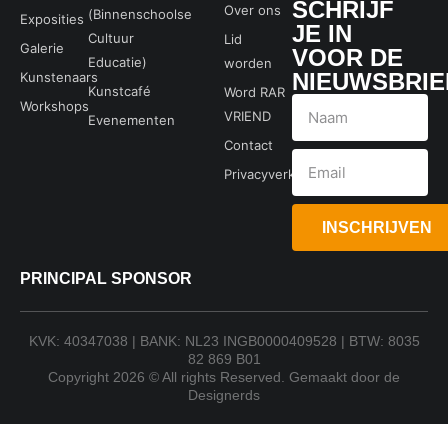
SCHRIJF
Over ons
(Binnenschoolse
Exposities
JE IN
Cultuur
Lid
Galerie
VOOR DE
Educatie)
worden
NIEUWSBRIE
Kunstenaars
Kunstcafé
Word RAR
Workshops
VRIEND
Evenementen
Contact
Privacyverklaring
INSCHRIJVEN
PRINCIPAL SPONSOR
KVK: 40347038 | BANK: NL23 INGB0000409528 | BTW: 8035
82 869 B01
Copyright 2026 © All rights Reserved. Gemaakt door de
Designerds