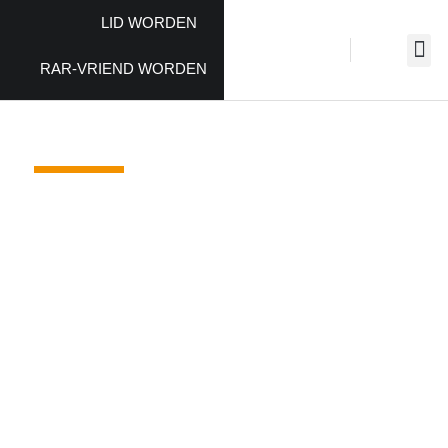
LID WORDEN
RAR-VRIEND WORDEN
KUNSTENAARS
De beroepskunstenaars van Regio Art Rijnmond
zijn lid van RAR en exposeren regelmatig bij
Regio Art Rijnmond. Daarnaast nemen zij deel aan
de diverse activiteiten binnen RAR om kunst
onder de aandacht te brengen bij een breder en
divers publiek.