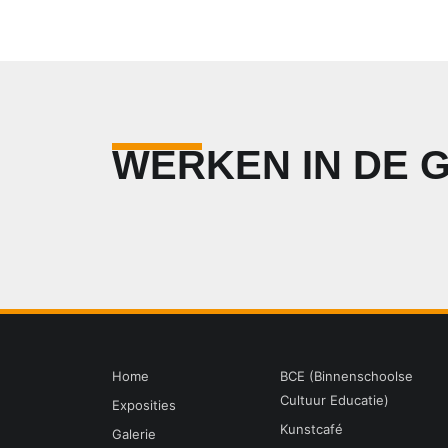
WERKEN IN DE 
Home
BCE (Binnenschoolse
Cultuur Educatie)
Exposities
Kunstcafé
Galerie