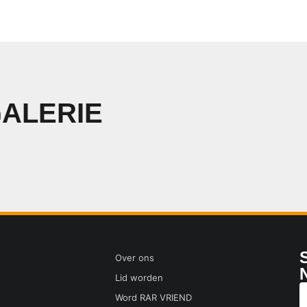
GALERIE
Over ons
Lid worden
Word RAR VRIEND