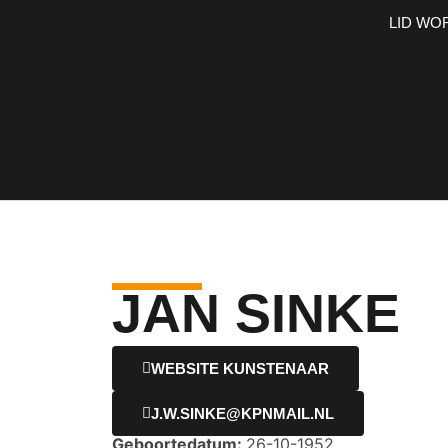
LID WO
JAN SINKE
WEBSITE KUNSTENAAR
J.W.SINKE@KPNMAIL.NL
Geboortedatum:
26-10-1952