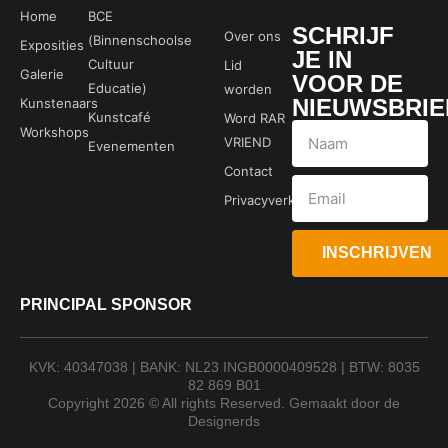
Home
BCE
SCHRIJF
Over ons
(Binnenschoolse
Exposities
JE IN
Cultuur
Lid
Galerie
VOOR DE
Educatie)
worden
NIEUWSBRIE
Kunstenaars
Kunstcafé
Word RAR
Workshops
VRIEND
Evenementen
Contact
Privacyverklaring
INSCHRIJVEN
PRINCIPAL SPONSOR
KVK: 40347038 | BANK: NL23 INGB0000409528 | BTW: 8035
82 869 B01
Copyright 2026 © All rights Reserved. Gemaakt door de
Designerds