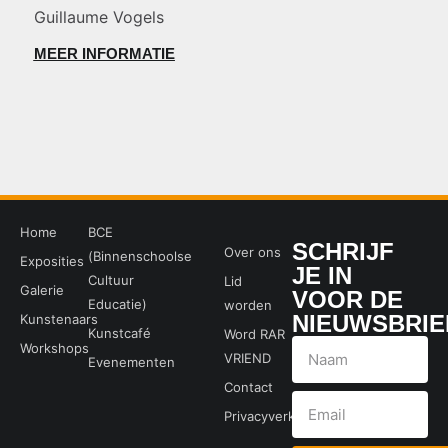
Guillaume Vogels
MEER INFORMATIE
Home
BCE
SCHRIJF
Over ons
(Binnenschoolse
Exposities
JE IN
Cultuur
Lid
Galerie
VOOR DE
Educatie)
worden
NIEUWSBRIE
Kunstenaars
Kunstcafé
Word RAR
Workshops
VRIEND
Evenementen
Contact
Privacyverklaring