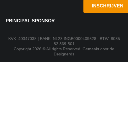
INSCHRIJVEN
PRINCIPAL SPONSOR
KVK: 40347038 | BANK: NL23 INGB0000409528 | BTW: 8035
82 869 B01
Copyright 2026 © All rights Reserved. Gemaakt door de
Designerds