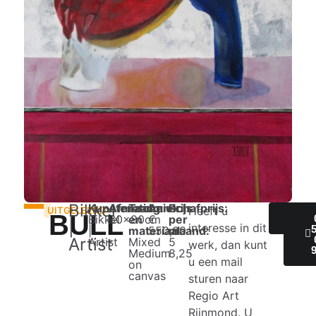
Bikkel
Kunstenaar:
Afmeting:
Techniek
Aanschafprijs:
Prijs
Heeft u
UITGELEEND
BULL
Bikkel
60x80cm
en
€
per
IN
|
interesse in dit
|
materiaal:
550,00
maand:
Artist
Artist
Mixed
5
werk, dan kunt
Medium
8,25
u een mail
on
canvas
sturen naar
Regio Art
Rijnmond. U