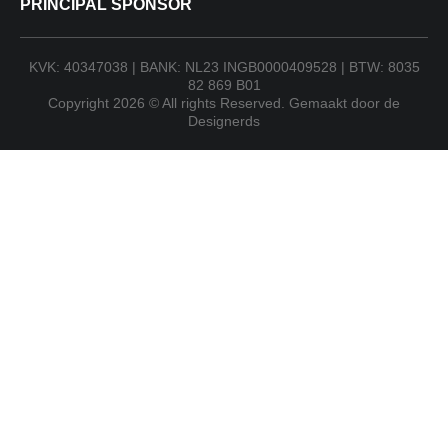
PRINCIPAL SPONSOR
KVK: 40347038 | BANK: NL23 INGB0000409528 | BTW: 8035
82 869 B01
Copyright 2026 © All rights Reserved. Gemaakt door de
Designerds