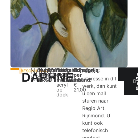
NANCY
Kunstenaar:
Afmeting:
Techniek
Aanschafprijs:
Prijs
Heeft u
BESCHIKBAAR
DAPHNE
NANCY
100x120cm
en
€
per
IN
KROON
interesse in dit
KROON
materiaal:
1400,00
maand:
acryl
€
werk, dan kunt
op
21,00
u een mail
doek
sturen naar
Regio Art
Rijnmond. U
kunt ook
telefonisch
contact