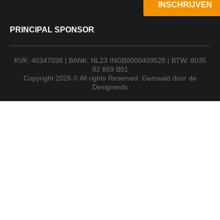
INSCHRIJVEN
PRINCIPAL SPONSOR
KVK: 40347038 | BANK: NL23 INGB0000409528 | BTW: 8035
82 869 B01
Copyright 2026 © All rights Reserved. Gemaakt door de
Designerds