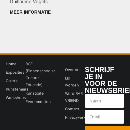
Guillaume Vogels
MEER INFORMATIE
Home
BCE
SCHRIJF
Over ons
(Binnenschoolse
Exposities
JE IN
Cultuur
Lid
Galerie
VOOR DE
Educatie)
worden
NIEUWSBRIE
Kunstenaars
Kunstcafé
Word RAR
Workshops
VRIEND
Evenementen
Contact
Privacyverklaring