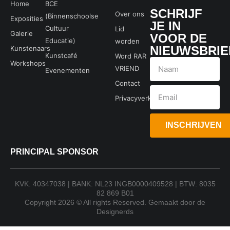
Home
BCE
SCHRIJF
Over ons
(Binnenschoolse
Exposities
JE IN
Cultuur
Lid
Galerie
VOOR DE
Educatie)
worden
NIEUWSBRIE
Kunstenaars
Kunstcafé
Word RAR
Workshops
VRIEND
Evenementen
Contact
Privacyverklaring
INSCHRIJVEN
PRINCIPAL SPONSOR
KVK: 40347038 | BANK: NL23 INGB0000409528 | BTW: 8035
82 869 B01
Copyright 2026 © All rights Reserved. Gemaakt door de
Designerds