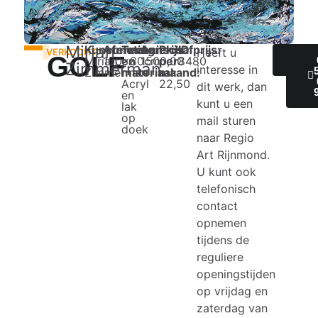
Mirian
Kunstenaar:
Afmeting:
Techniek
Aanschafprijs:
Prijs
ID:
Heeft u
VERKOCHT
GOLF
Mirian
100x80cm
en
1500,00
per
8480
IN
Zimmerman
interesse in
Zimmerman
materiaal:
maand:
Acryl
22,50
dit werk, dan
en
kunt u een
lak
op
mail sturen
doek
naar Regio
Art Rijnmond.
U kunt ook
telefonisch
contact
opnemen
tijdens de
reguliere
openingstijden
op vrijdag en
zaterdag van