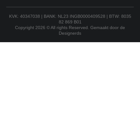
KVK: 40347038 | BANK: NL23 INGB0000409528 | BTW: 8035
82 869 B01
Copyright 2026 © All rights Reserved. Gemaakt door de
Designerds