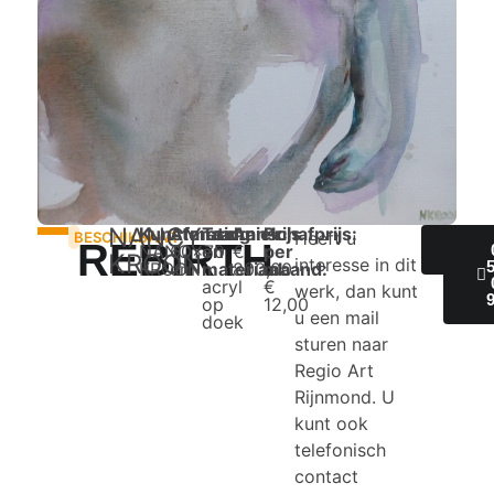
NANCY
Kunstenaar:
Afmeting:
Techniek
Aanschafprijs:
Prijs
Heeft u
BESCHIKBAAR
REBIRTH
NANCY
60x70
en
€
per
IN
KROON
interesse in dit
KROON
cm
materiaal:
800,00
maand:
acryl
€
werk, dan kunt
op
12,00
u een mail
doek
sturen naar
Regio Art
Rijnmond. U
kunt ook
telefonisch
contact