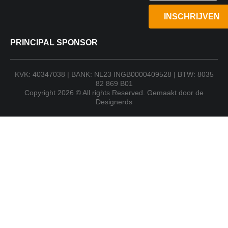
INSCHRIJVEN
PRINCIPAL SPONSOR
KVK: 40347038 | BANK: NL23 INGB0000409528 | BTW: 8035
82 869 B01
Copyright 2026 © All rights Reserved. Gemaakt door de
Designerds