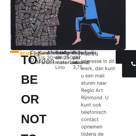
Els
Kunstenaar:
Afmeting:
Techniek
Aanschafprijs:
Prijs
Heeft u
BESCHIKBAAR
TO
Els
30x30cm
en
250,00
per
IN
Pardon
interesse in dit
Pardon
materiaal:
maand:
Lino
3,75
werk, dan kunt
u een mail
BE
sturen naar
Regio Art
OR
Rijnmond. U
kunt ook
telefonisch
NOT
contact
opnemen
tijdens de