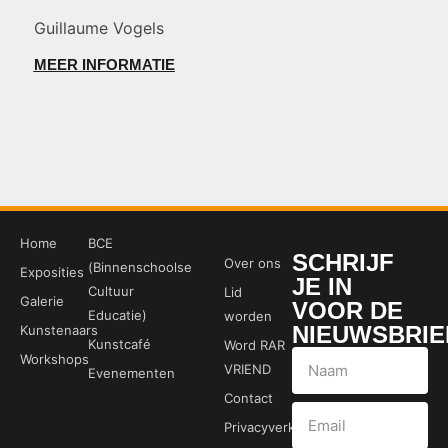
Guillaume Vogels
MEER INFORMATIE
Home
BCE
SCHRIJF
Over ons
(Binnenschoolse
Exposities
JE IN
Cultuur
Lid
Galerie
VOOR DE
Educatie)
worden
NIEUWSBRIE
Kunstenaars
Kunstcafé
Word RAR
Workshops
VRIEND
Evenementen
Contact
Privacyverklaring