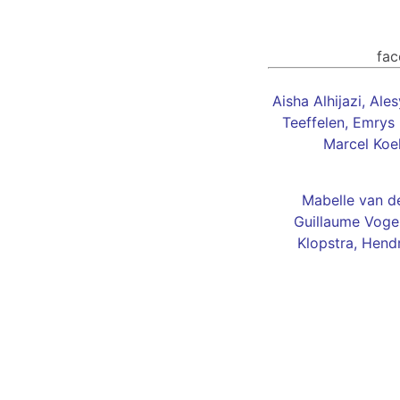
fa
Aisha Alhijazi
,
Ales
Teeffelen
,
Emrys 
Marcel Koe
Mabelle van de
Guillaume Vogel
Klopstra,
Hendr