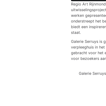
‍Regio Art Rijnmon
uitwisselingsproject
werken gepresentee
onderstreept het b
biedt een inspirer
staat.
Galerie Serruys is
verpleeghuis in he
gebracht voor het 
voor bezoekers aan
Galerie Serruy