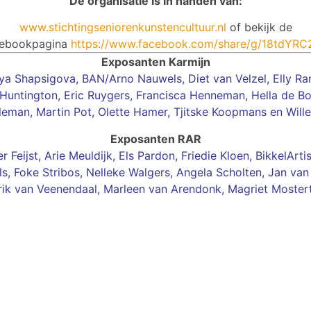
De organisatie is in handen van:
www.stichtingseniorenkunstencultuur.nl
of bekijk de
cebookpagina
https://www.facebook.com/share/g/18tdYRC
Exposanten Karmijn
ya Shapsigova
,
BAN/Arno Nauwels,
Diet van Velzel
,
Elly Ra
Huntington,
Eric Ruygers,
Francisca Henneman,
Hella de Bo
leman
,
Martin Pot,
Olette Hamer,
Tjitske Koopmans
en
Will
Exposanten RAR
r Feijst,
Arie Meuldijk,
Els Pardon
,
Friedie Kloen
,
BikkelArtis
s,
Foke Stribos,
Nelleke Walgers
,
Angela Scholten,
Jan van
ik van Veenendaal,
Marleen van Arendonk,
Magriet Moster
Hendrik van Veenendaal
Mabelle van der Feijst
Alesya Shapsigova
Elly Ramirez-Pruyn
Emrys Huntington
Marleen Arendonk
Tjitske Koopmans
Guillaume Vogels
Marcel Koeleman
Els van Teeffelen
Jan van Onselen
Banart uitsnede
Nelleke Walgers
User comments
Magriet Mostert
Martin Klopstra
willem van hest
Diet van Velzel
Lara Muradjan
Friedie Kloen
Eric Ruygers
Arie Meuldijk
Foke Stribos
Hella de Boo
Diny Pijpers
Jan Pieters
Els Pardon
Martin Pot
Bikkel