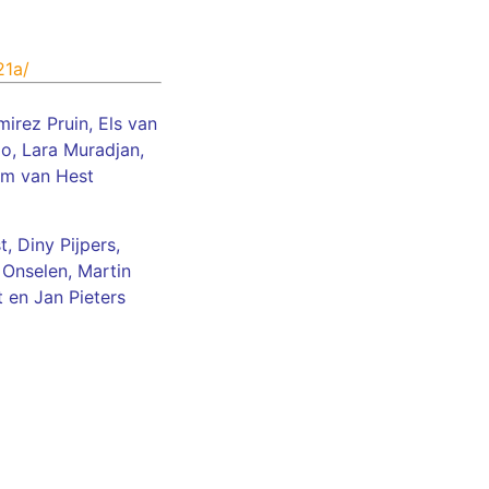
21a/
mirez Pruin
,
Els van
o,
Lara Muradjan,
em van Hest
t,
Diny Pijpers
,
 Onselen
,
Martin
t
en
Jan Pieters