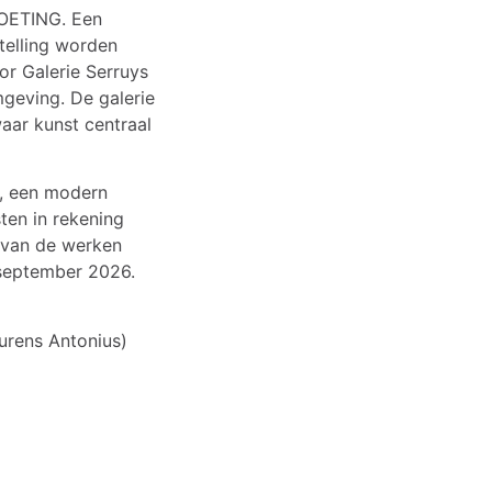
MOETING. Een
stelling worden
or Galerie Serruys
geving. De galerie
aar kunst centraal
g, een modern
ten in rekening
 van de werken
 september 2026.
urens Antonius)