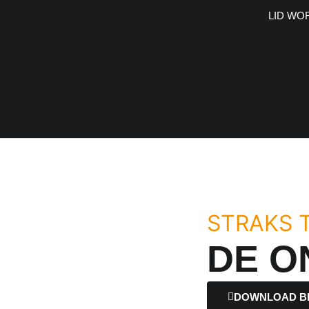
LID WO
STRAKS T
DE O
DOWNLOAD B