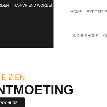
RDEN
RAR-VRIEND WORDEN
HOME
EXPOSITI
WORKSHOPS
C
E ZIEN
NTMOETING
ROCHURE