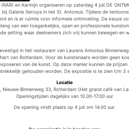
d (RAR) en Karmijn organiseren op zaterdag 4 juli DE ONT
 bij Galerie Serruys in het St. Antonius. Tijdens de tentoon
rd en is er ruimte voor informele ontmoeting. De keuze vo
elang van een toegankelijke, open en professionele kunstom
ende setting waar deelnemers zich vrij kunnen bewegen en w
 gevestigd in het restaurant van Laurens Antonius Binnenwe
t hart van Rotterdam. Voor de kunstenaars worden geen kos
exposeren van de kunst. Op deze manier kunnen de prijzen
trekkelijk gehouden worden. De expositie is te zien t/m 3
Locatie
s, Nieuwe Binnenweg 33, Rotterdam (Het grand café van La
Openingstijden dagelijks van 10.00-17.00 uur
De opening vindt plaats op 4 juli om 14.00 uur.