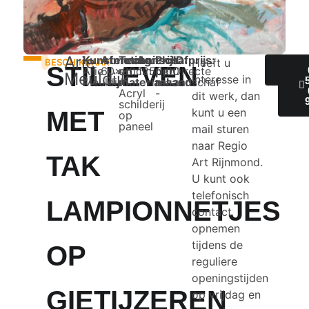
Arie
Kunstenaar:
Afmeting:
Techniek
Aanschafprijs:
Prijs
ID:
Heeft u
BESCHIKBAAR
STILLEVEN
Arie
60x80cm
en
1250,00
per
Directe
IN
Meuldijk
interesse in
Meuldijk
materiaal:
maand:
aanschaf
Acryl
-
dit werk, dan
schilderij
kunt u een
MET
op
paneel
mail sturen
naar Regio
TAK
Art Rijnmond.
U kunt ook
telefonisch
LAMPIONNETJES
contact
opnemen
tijdens de
OP
reguliere
openingstijden
GIETIJZEREN
op vrijdag en