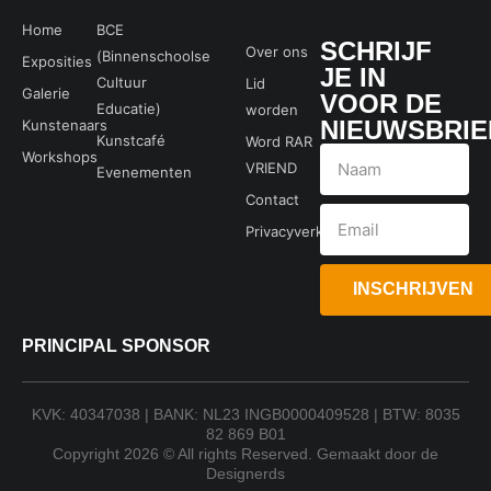
Home
BCE
SCHRIJF
Over ons
(Binnenschoolse
Exposities
JE IN
Cultuur
Lid
Galerie
VOOR DE
Educatie)
worden
NIEUWSBRIE
Kunstenaars
Kunstcafé
Word RAR
Workshops
VRIEND
Evenementen
Contact
Privacyverklaring
INSCHRIJVEN
PRINCIPAL SPONSOR
KVK: 40347038 | BANK: NL23 INGB0000409528 | BTW: 8035
82 869 B01
Copyright 2026 © All rights Reserved. Gemaakt door de
Designerds